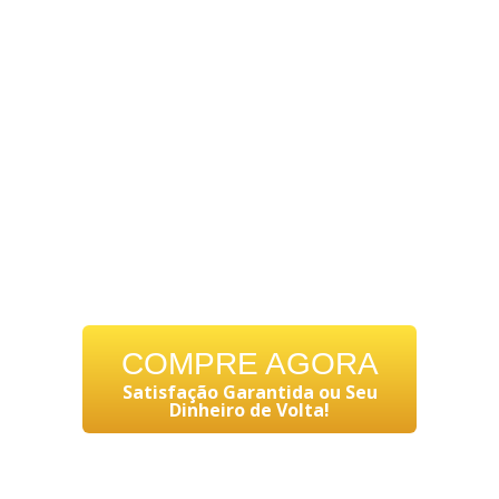
VOCÊ NÃO FICAR
SATISFEITO(A)
COM
FITO 7 GOLD
,
DEVOLVEMOS
100% DO
SEU DINHEIRO
!
SEU RISCO POR TENTAR
É ZERO!
COMPRE AGORA
Satisfação Garantida ou Seu
Dinheiro de Volta!