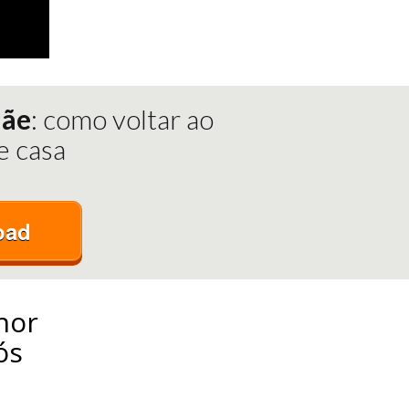
mãe
: como voltar ao
e casa
oad
hor
ós