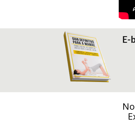
E-
No
E