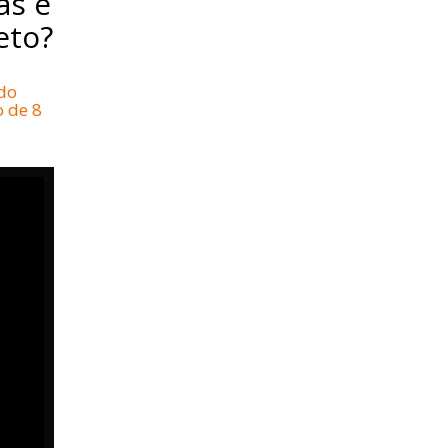
as e
eto?
 do
 de 8