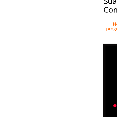
Sua
Com
Ne
prog