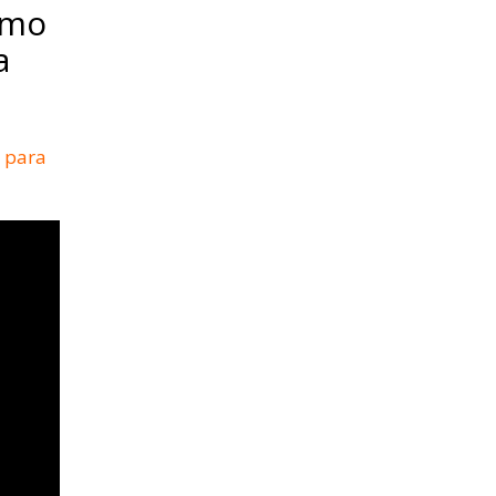
omo
a
 para