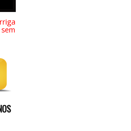
rriga
e sem
NOS