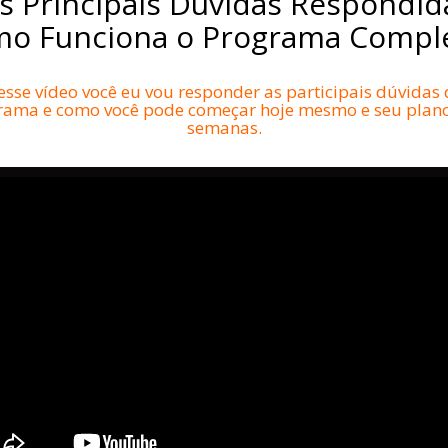
s Principais Dúvidas Respondid
o Funciona o Programa Compl
sse vídeo você eu vou responder as participais dúvidas
rama e como você pode começar hoje mesmo e seu plano
semanas.